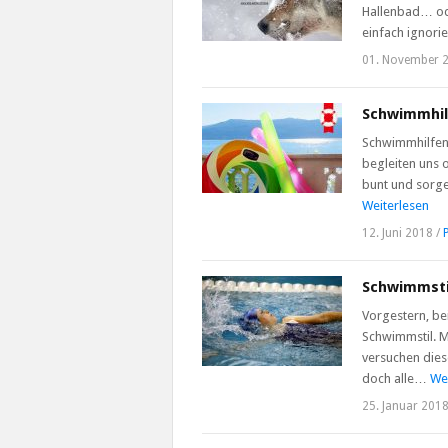
Hallenbad… ode
einfach ignor
01. November 
Schwimmhilf
Schwimmhilfen
begleiten uns 
bunt und sorge
Weiterlesen
12. Juni 2018
/
Schwimmstil
Vorgestern, be
Schwimmstil. M
versuchen die
doch alle…
We
25. Januar 201