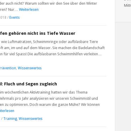
r auch nicht? Warum sollten wir den See über den Winter
Mitt
ieren? Nur…
Weiterlesen
2018
/
Events
en gehören nicht ins Tiefe Wasser
 wie Luftmatratzen, Schwimmringe oder aufblasbare Tiere
oft am, im und auf dem Wasser. Sie machen die Badelandschaft
n für viel Spass! Die aufblasbaren Schwimmhilfen verleiten…
Prävention
,
Wissenswertes
: Fluch und Segen zugleich
im wöchentlichen Aktivtraining hatten wir das Thema
ehrmals pro Jahr analysieren wir unseren Schwimmstil und
sen zu optimieren. Doch warum die ganze Mühe? Wir können
iterlesen
8
/
Training
,
Wissenswertes