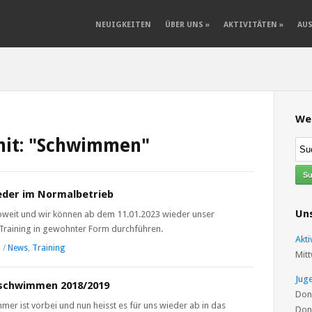
NEUIGKEITEN
ÜBER UNS
»
AKTIVITÄTEN
»
AU
We
mit: "Schwimmen"
eder im Normalbetrieb
Uns
 soweit und wir können ab dem 11.01.2023 wieder unser
Training in gewohnter Form durchführen.
Akt
3
/
News
,
Training
Mitt
Jug
schwimmen 2018/2019
Don
mer ist vorbei und nun heisst es für uns wieder ab in das
Don