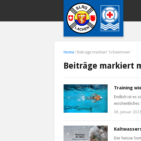
Home
/
Beiträge markiert 'Schwimmen'
Beiträge markiert 
Training wi
Endlich ist es
wöchentliches 
08. Januar 202
Kaltwasser
Der heisse Som