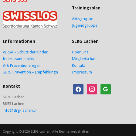
Trainingsplan
Aktivgruppe
Jugendgruppe
Informationen
SLRG Lachen
VERSA – Schutz der Kinder
Über Uns
Interessante Links
Mitgliedschaft
3×6 Präventionsregeln
Kontakt
SLRG Prävention – Empfehlungn
Impressum
Kontakt
facebook
instagram
google
SLRG Lachen
8853 Lachen
info@slrg-lachen.ch
Copyright © 2026 SLRG Lachen. Alle Rechte vorbehalten