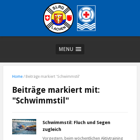
MENU
Home
/
Beiträge markiert 'Schwimmstil'
Beiträge markiert mit:
"Schwimmstil"
Schwimmstil: Fluch und Segen
zugleich
Vorgestern, beim wöchentlichen Aktivtraining