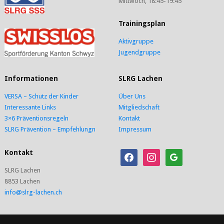
Mittwoch, 18:45-19:45
Trainingsplan
Aktivgruppe
Jugendgruppe
Informationen
SLRG Lachen
VERSA – Schutz der Kinder
Über Uns
Interessante Links
Mitgliedschaft
3×6 Präventionsregeln
Kontakt
SLRG Prävention – Empfehlungn
Impressum
Kontakt
facebook
instagram
google
SLRG Lachen
8853 Lachen
info@slrg-lachen.ch