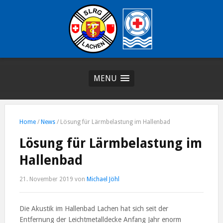
MENU
Home
/
News
/
Lösung für Lärmbelastung im Hallenbad
Lösung für Lärmbelastung im
Hallenbad
21. November 2019
von
Michael Jöhl
Die Akustik im Hallenbad Lachen hat sich seit der
Entfernung der Leichtmetalldecke Anfang Jahr enorm