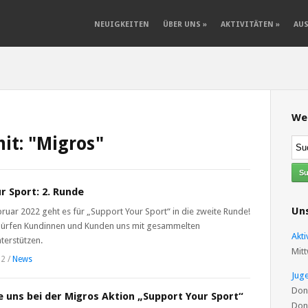
NEUIGKEITEN
ÜBER UNS
»
AKTIVITÄTEN
»
AU
We
it: "Migros"
r Sport: 2. Runde
Uns
ruar 2022 geht es für „Support Your Sport“ in die zweite Runde!
dürfen Kundinnen und Kunden uns mit gesammelten
Akt
terstützen.
Mitt
22
/
News
Jug
Don
 uns bei der Migros Aktion „Support Your Sport“
Don