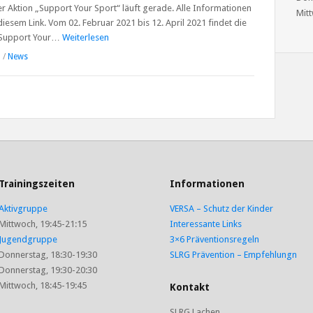
er Aktion „Support Your Sport“ läuft gerade. Alle Informationen
Mitt
diesem Link. Vom 02. Februar 2021 bis 12. April 2021 findet die
„Support Your…
Weiterlesen
1
/
News
Trainingszeiten
Informationen
Aktivgruppe
VERSA – Schutz der Kinder
Mittwoch, 19:45-21:15
Interessante Links
Jugendgruppe
3×6 Präventionsregeln
Donnerstag, 18:30-19:30
SLRG Prävention – Empfehlungn
Donnerstag, 19:30-20:30
Mittwoch, 18:45-19:45
Kontakt
SLRG Lachen