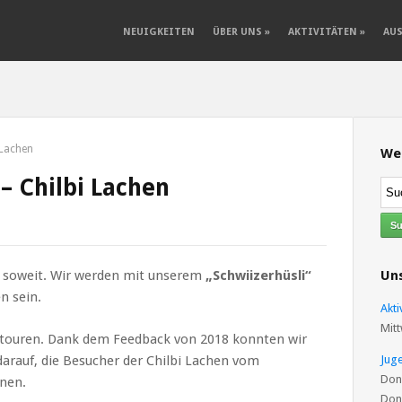
NEUIGKEITEN
ÜBER UNS
»
AKTIVITÄTEN
»
AU
 Lachen
We
 – Chilbi Lachen
er soweit. Wir werden mit unserem
„Schwiizerhüsli“
Uns
n sein.
Akt
Mitt
htouren. Dank dem Feedback von 2018 konnten wir
darauf, die Besucher der Chilbi Lachen vom
Jug
Don
hnen.
Don