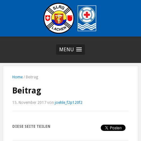
MENU
Home
/
Beitrag
Beitrag
15. November 2017
von
joehle_f2p120f2
DIESE SEITE TEILEN