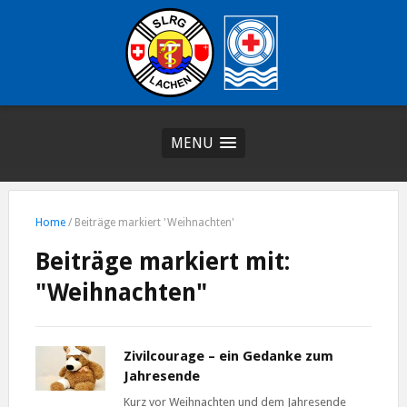
MENU
Home
/
Beiträge markiert 'Weihnachten'
Beiträge markiert mit:
"Weihnachten"
Zivilcourage – ein Gedanke zum
Jahresende
Kurz vor Weihnachten und dem Jahresende